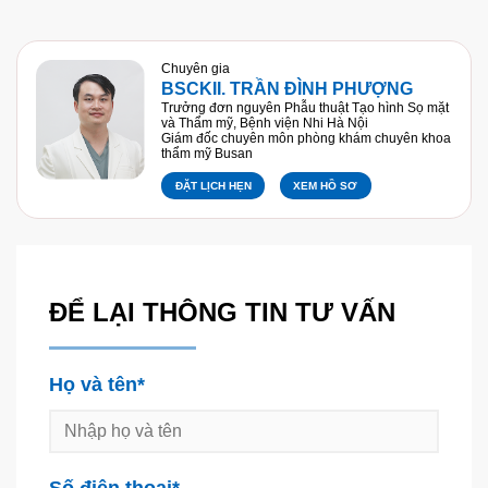
Chuyên gia
BSCKII. TRẦN ĐÌNH PHƯỢNG
Trưởng đơn nguyên Phẫu thuật Tạo hình Sọ mặt
và Thẩm mỹ, Bệnh viện Nhi Hà Nội
Giám đốc chuyên môn phòng khám chuyên khoa
thẩm mỹ Busan
ĐẶT LỊCH HẸN
XEM HỒ SƠ
ĐỂ LẠI THÔNG TIN TƯ VẤN
Họ và tên*