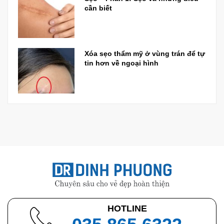
cần biết
Xóa sẹo thẩm mỹ ở vùng trán để tự
tin hơn về ngoại hình
HOTLINE