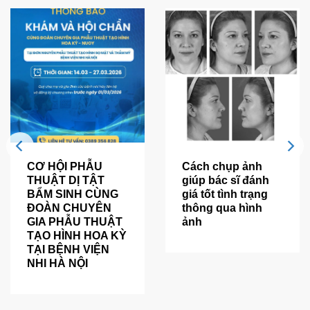
CƠ HỘI PHẪU
Cách chụp ảnh
THUẬT DỊ TẬT
giúp bác sĩ đánh
BẨM SINH CÙNG
giá tốt tình trạng
ĐOÀN CHUYÊN
thông qua hình
GIA PHẪU THUẬT
ảnh
TẠO HÌNH HOA KỲ
TẠI BỆNH VIỆN
NHI HÀ NỘI