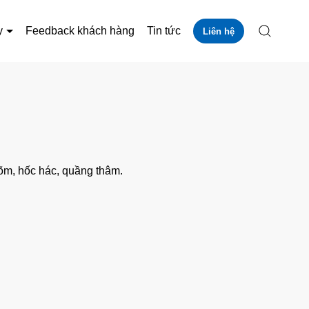
y
Feedback khách hàng
Tin tức
Liên hệ
õm, hốc hác, quầng thâm.