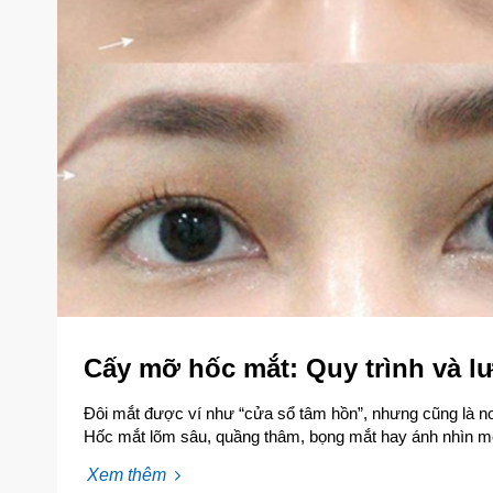
Cấy mỡ hốc mắt: Quy trình và l
Đôi mắt được ví như “cửa sổ tâm hồn”, nhưng cũng là nơi 
Hốc mắt lõm sâu, quầng thâm, bọng mắt hay ánh nhìn m
trông già hơn tuổi thật.…
Xem thêm