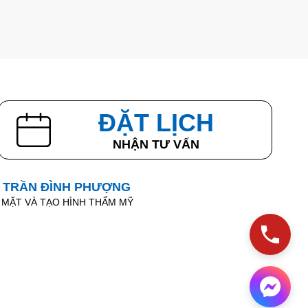
ĐẶT LỊCH
NHẬN TƯ VẤN
I TRẦN ĐÌNH PHƯỢNG
 MẶT VÀ TẠO HÌNH THẨM MỸ