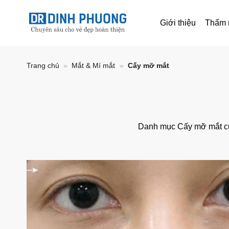
Bỏ
qua
Giới thiệu
Thẩm 
nội
dung
Trang chủ
»
Mắt & Mí mắt
»
Cấy mỡ mắt
Danh mục Cấy mỡ mắt cun