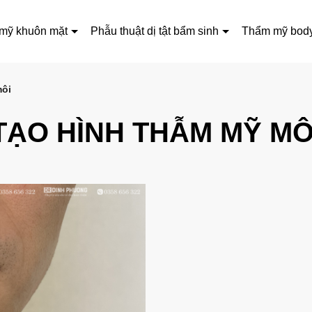
mỹ khuôn mặt
Phẫu thuật dị tật bẩm sinh
Thẩm mỹ bod
môi
TẠO HÌNH THẪM MỸ MÔ