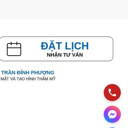
ĐẶT LỊCH
NHẬN TƯ VẤN
I TRẦN ĐÌNH PHƯỢNG
 MẶT VÀ TẠO HÌNH THẨM MỸ