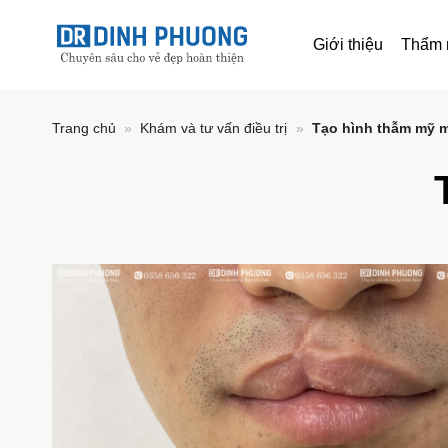
Bỏ
qua
Giới thiệu
Thẩm 
nội
dung
Trang chủ
»
Khám và tư vấn điều trị
»
Tạo hình thẫm mỹ 